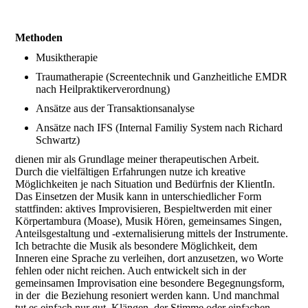
Methoden
Musiktherapie
Traumatherapie (Screentechnik und Ganzheitliche EMDR
nach Heilpraktikerverordnung)
Ansätze aus der Transaktionsanalyse
Ansätze nach IFS (Internal Familiy System nach Richard
Schwartz)
dienen mir als Grundlage meiner therapeutischen Arbeit.
Durch die vielfältigen Erfahrungen nutze ich kreative
Möglichkeiten je nach Situation und Bedürfnis der KlientIn.
Das Einsetzen der Musik kann in unterschiedlicher Form
stattfinden: aktives Improvisieren, Bespieltwerden mit einer
Körpertambura (Moase), Musik Hören, gemeinsames Singen,
Anteilsgestaltung und -externalisierung mittels der Instrumente.
Ich betrachte die Musik als besondere Möglichkeit, dem
Inneren eine Sprache zu verleihen, dort anzusetzen, wo Worte
fehlen oder nicht reichen. Auch entwickelt sich in der
gemeinsamen Improvisation eine besondere Begegnungsform,
in der die Beziehung resoniert werden kann. Und manchmal
tut es einfach nur gut, Klängen, der Stimme oder einfachen